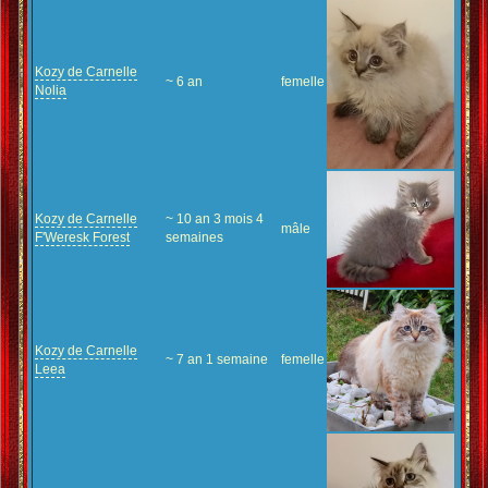
Kozy de Carnelle
~ 6 an
femelle
Nolia
Kozy de Carnelle
~ 10 an 3 mois 4
mâle
F'Weresk Forest
semaines
Kozy de Carnelle
~ 7 an 1 semaine
femelle
Leea