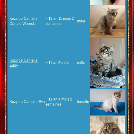
Kozy de Carnelle
~ 11 an 11 mois 2
mâle
Donald Weresk
semaines
Kozy de Carnelle
~ 11 an 5 mois
mâle
Eddy
~ 11 an 4 mois 2
Kozy de Carnelle Eva
femelle
semaines