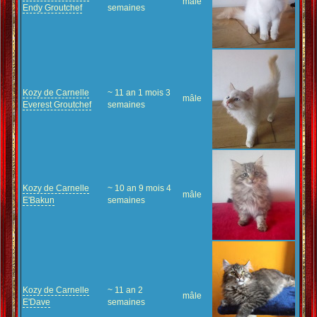
mâle
Endy Groutchef
semaines
Kozy de Carnelle
~ 11 an 1 mois 3
mâle
Everest Groutchef
semaines
Kozy de Carnelle
~ 10 an 9 mois 4
mâle
E'Bakun
semaines
Kozy de Carnelle
~ 11 an 2
mâle
E'Dave
semaines