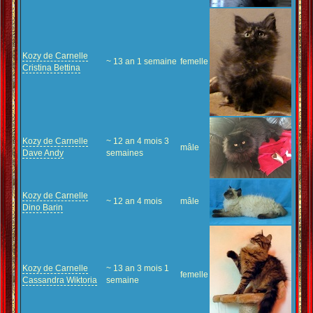
Kozy de Carnelle
~ 13 an 1 semaine
femelle
Cristina Bettina
Kozy de Carnelle
~ 12 an 4 mois 3
mâle
Dave Andy
semaines
Kozy de Carnelle
~ 12 an 4 mois
mâle
Dino Barin
Kozy de Carnelle
~ 13 an 3 mois 1
femelle
Cassandra Wiktoria
semaine