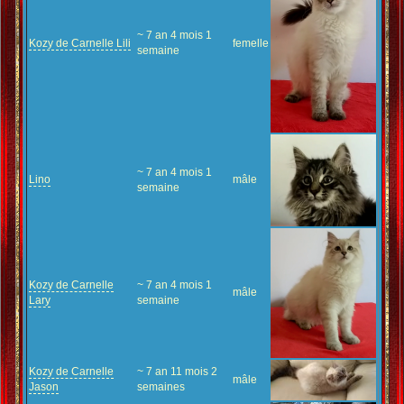
~ 7 an 4 mois 1
Kozy de Carnelle Lili
femelle
semaine
~ 7 an 4 mois 1
Lino
mâle
semaine
Kozy de Carnelle
~ 7 an 4 mois 1
mâle
Lary
semaine
Kozy de Carnelle
~ 7 an 11 mois 2
mâle
Jason
semaines