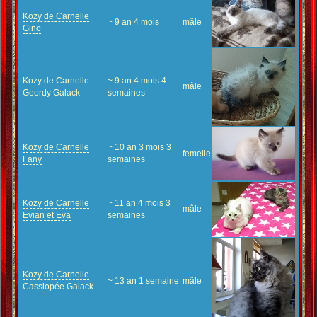
Kozy de Carnelle
~ 9 an 4 mois
mâle
Gino
Kozy de Carnelle
~ 9 an 4 mois 4
mâle
Geordy Galack
semaines
Kozy de Carnelle
~ 10 an 3 mois 3
femelle
Fany
semaines
Kozy de Carnelle
~ 11 an 4 mois 3
mâle
Evian et Eva
semaines
Kozy de Carnelle
~ 13 an 1 semaine
mâle
Cassiopée Galack