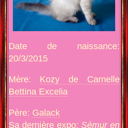
Date de naissance:
20/3/2015
Mère:
Kozy de Carnelle
Bettina Excelia
Père:
Galack
Sa dernière expo:
Sémur en