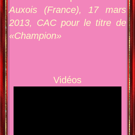
Auxois (France), 17 mars
2013, CAC pour le titre de
«Champion»
Vidéos