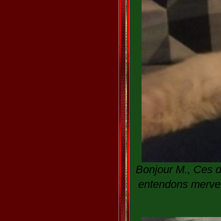
Bonjour M., Ces d
entendons mervei