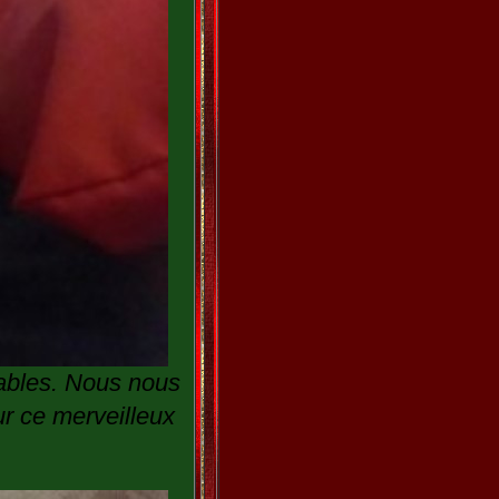
yables. Nous nous
r ce merveilleux