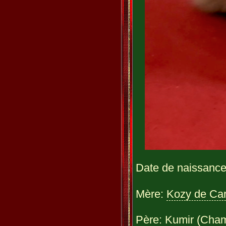
Date de naissance
Mère:
Kozy de Car
Père:
Kumir (Cham