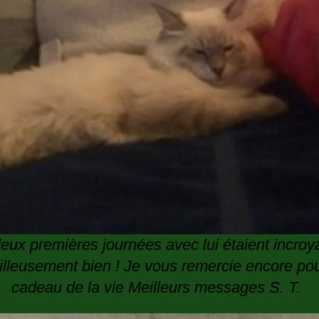
eux premières journées avec lui étaient incro
lleusement bien ! Je vous remercie encore pou
cadeau de la vie Meilleurs messages S. T.