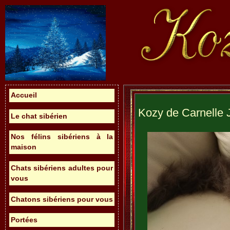
Accueil
Kozy de Carnelle 
Le chat sibérien
Nos félins sibériens à la
maison
Chats sibériens adultes pour
vous
Chatons sibériens pour vous
Portées