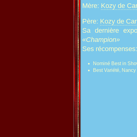
Mère:
Kozy de Car
Père:
Kozy de Car
Sa dernière exp
«Champion»
Ses récompenses
Nominé Best in Sho
Best Variété, Nancy