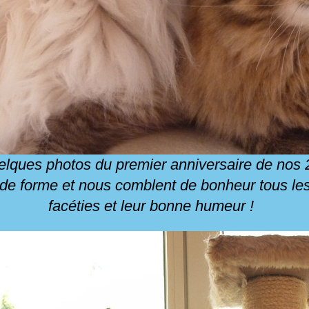
elques photos du premier anniversaire de nos 2
de forme et nous comblent de bonheur tous les 
facéties et leur bonne humeur !